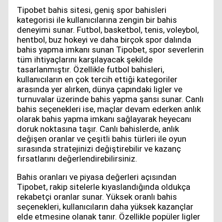
Tipobet bahis sitesi, geniş spor bahisleri
kategorisi ile kullanıcılarına zengin bir bahis
deneyimi sunar. Futbol, basketbol, tenis, voleybol,
hentbol, buz hokeyi ve daha birçok spor dalında
bahis yapma imkanı sunan Tipobet, spor severlerin
tüm ihtiyaçlarını karşılayacak şekilde
tasarlanmıştır. Özellikle futbol bahisleri,
kullanıcıların en çok tercih ettiği kategoriler
arasında yer alırken, dünya çapındaki ligler ve
turnuvalar üzerinde bahis yapma şansı sunar. Canlı
bahis seçenekleri ise, maçlar devam ederken anlık
olarak bahis yapma imkanı sağlayarak heyecanı
doruk noktasına taşır. Canlı bahislerde, anlık
değişen oranlar ve çeşitli bahis türleri ile oyun
sırasında stratejinizi değiştirebilir ve kazanç
fırsatlarını değerlendirebilirsiniz.
Bahis oranları ve piyasa değerleri açısından
Tipobet, rakip sitelerle kıyaslandığında oldukça
rekabetçi oranlar sunar. Yüksek oranlı bahis
seçenekleri, kullanıcıların daha yüksek kazançlar
elde etmesine olanak tanır. Özellikle popüler ligler