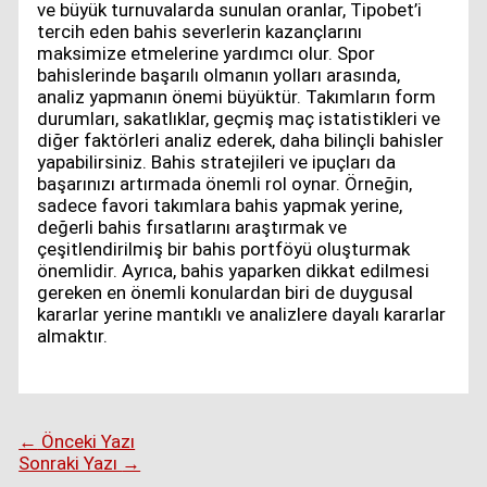
ve büyük turnuvalarda sunulan oranlar, Tipobet’i
tercih eden bahis severlerin kazançlarını
maksimize etmelerine yardımcı olur. Spor
bahislerinde başarılı olmanın yolları arasında,
analiz yapmanın önemi büyüktür. Takımların form
durumları, sakatlıklar, geçmiş maç istatistikleri ve
diğer faktörleri analiz ederek, daha bilinçli bahisler
yapabilirsiniz. Bahis stratejileri ve ipuçları da
başarınızı artırmada önemli rol oynar. Örneğin,
sadece favori takımlara bahis yapmak yerine,
değerli bahis fırsatlarını araştırmak ve
çeşitlendirilmiş bir bahis portföyü oluşturmak
önemlidir. Ayrıca, bahis yaparken dikkat edilmesi
gereken en önemli konulardan biri de duygusal
kararlar yerine mantıklı ve analizlere dayalı kararlar
almaktır.
←
Önceki Yazı
Sonraki Yazı
→