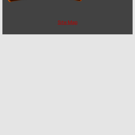
Site Map