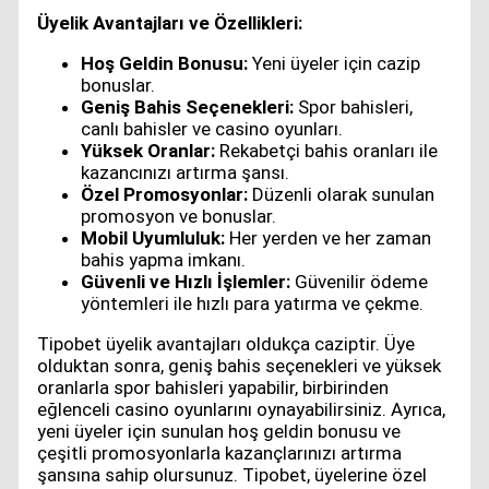
Üyelik Avantajları ve Özellikleri:
Hoş Geldin Bonusu:
Yeni üyeler için cazip
bonuslar.
Geniş Bahis Seçenekleri:
Spor bahisleri,
canlı bahisler ve casino oyunları.
Yüksek Oranlar:
Rekabetçi bahis oranları ile
kazancınızı artırma şansı.
Özel Promosyonlar:
Düzenli olarak sunulan
promosyon ve bonuslar.
Mobil Uyumluluk:
Her yerden ve her zaman
bahis yapma imkanı.
Güvenli ve Hızlı İşlemler:
Güvenilir ödeme
yöntemleri ile hızlı para yatırma ve çekme.
Tipobet üyelik avantajları oldukça caziptir. Üye
olduktan sonra, geniş bahis seçenekleri ve yüksek
oranlarla spor bahisleri yapabilir, birbirinden
eğlenceli casino oyunlarını oynayabilirsiniz. Ayrıca,
yeni üyeler için sunulan hoş geldin bonusu ve
çeşitli promosyonlarla kazançlarınızı artırma
şansına sahip olursunuz. Tipobet, üyelerine özel