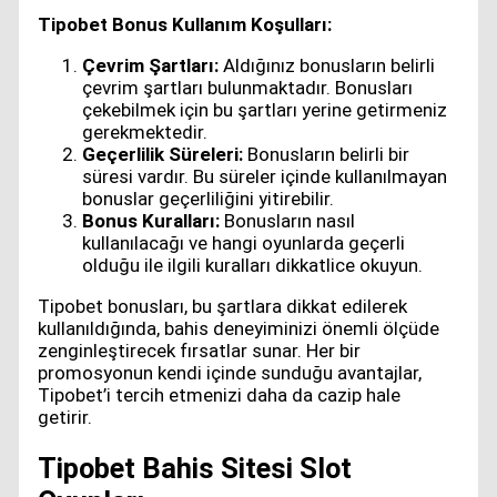
Tipobet Bonus Kullanım Koşulları:
Çevrim Şartları:
Aldığınız bonusların belirli
çevrim şartları bulunmaktadır. Bonusları
çekebilmek için bu şartları yerine getirmeniz
gerekmektedir.
Geçerlilik Süreleri:
Bonusların belirli bir
süresi vardır. Bu süreler içinde kullanılmayan
bonuslar geçerliliğini yitirebilir.
Bonus Kuralları:
Bonusların nasıl
kullanılacağı ve hangi oyunlarda geçerli
olduğu ile ilgili kuralları dikkatlice okuyun.
Tipobet bonusları, bu şartlara dikkat edilerek
kullanıldığında, bahis deneyiminizi önemli ölçüde
zenginleştirecek fırsatlar sunar. Her bir
promosyonun kendi içinde sunduğu avantajlar,
Tipobet’i tercih etmenizi daha da cazip hale
getirir.
Tipobet Bahis Sitesi Slot