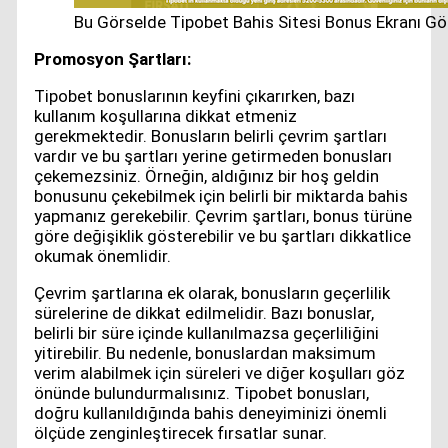
Bu Görselde Tipobet Bahis Sitesi Bonus Ekranı Gö
Promosyon Şartları:
Tipobet bonuslarının keyfini çıkarırken, bazı
kullanım koşullarına dikkat etmeniz
gerekmektedir. Bonusların belirli çevrim şartları
vardır ve bu şartları yerine getirmeden bonusları
çekemezsiniz. Örneğin, aldığınız bir hoş geldin
bonusunu çekebilmek için belirli bir miktarda bahis
yapmanız gerekebilir. Çevrim şartları, bonus türüne
göre değişiklik gösterebilir ve bu şartları dikkatlice
okumak önemlidir.
Çevrim şartlarına ek olarak, bonusların geçerlilik
sürelerine de dikkat edilmelidir. Bazı bonuslar,
belirli bir süre içinde kullanılmazsa geçerliliğini
yitirebilir. Bu nedenle, bonuslardan maksimum
verim alabilmek için süreleri ve diğer koşulları göz
önünde bulundurmalısınız. Tipobet bonusları,
doğru kullanıldığında bahis deneyiminizi önemli
ölçüde zenginleştirecek fırsatlar sunar.