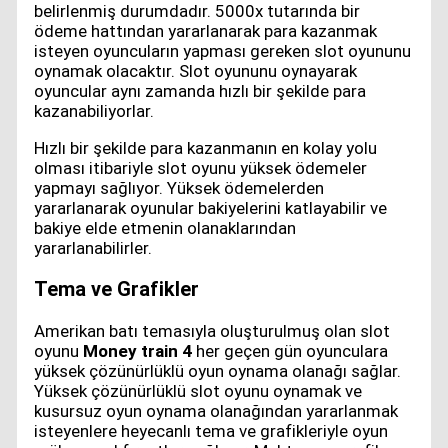
belirlenmiş durumdadır. 5000x tutarında bir
ödeme hattından yararlanarak para kazanmak
isteyen oyuncuların yapması gereken slot oyununu
oynamak olacaktır. Slot oyununu oynayarak
oyuncular aynı zamanda hızlı bir şekilde para
kazanabiliyorlar.
Hızlı bir şekilde para kazanmanın en kolay yolu
olması itibariyle slot oyunu yüksek ödemeler
yapmayı sağlıyor. Yüksek ödemelerden
yararlanarak oyunular bakiyelerini katlayabilir ve
bakiye elde etmenin olanaklarından
yararlanabilirler.
Tema ve Grafikler
Amerikan batı temasıyla oluşturulmuş olan slot
oyunu
Money train 4
her geçen gün oyunculara
yüksek çözünürlüklü oyun oynama olanağı sağlar.
Yüksek çözünürlüklü slot oyunu oynamak ve
kusursuz oyun oynama olanağından yararlanmak
isteyenlere heyecanlı tema ve grafikleriyle oyun