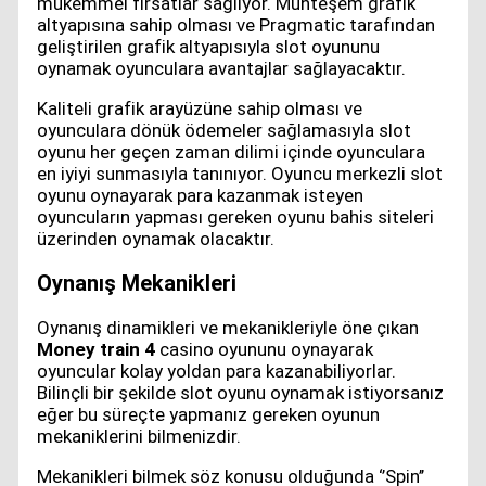
mükemmel fırsatlar sağlıyor. Muhteşem grafik
altyapısına sahip olması ve Pragmatic tarafından
geliştirilen grafik altyapısıyla slot oyununu
oynamak oyunculara avantajlar sağlayacaktır.
Kaliteli grafik arayüzüne sahip olması ve
oyunculara dönük ödemeler sağlamasıyla slot
oyunu her geçen zaman dilimi içinde oyunculara
en iyiyi sunmasıyla tanınıyor. Oyuncu merkezli slot
oyunu oynayarak para kazanmak isteyen
oyuncuların yapması gereken oyunu bahis siteleri
üzerinden oynamak olacaktır.
Oynanış Mekanikleri
Oynanış dinamikleri ve mekanikleriyle öne çıkan
Money train 4
casino oyununu oynayarak
oyuncular kolay yoldan para kazanabiliyorlar.
Bilinçli bir şekilde slot oyunu oynamak istiyorsanız
eğer bu süreçte yapmanız gereken oyunun
mekaniklerini bilmenizdir.
Mekanikleri bilmek söz konusu olduğunda ‘’Spin’’