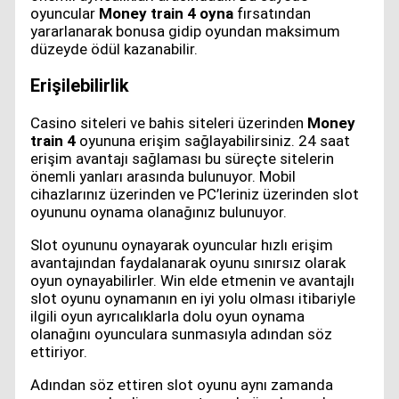
oyuncular
Money train 4 oyna
fırsatından
yararlanarak bonusa gidip oyundan maksimum
düzeyde ödül kazanabilir.
Erişilebilirlik
Casino siteleri ve bahis siteleri üzerinden
Money
train 4
oyununa erişim sağlayabilirsiniz. 24 saat
erişim avantajı sağlaması bu süreçte sitelerin
önemli yanları arasında bulunuyor. Mobil
cihazlarınız üzerinden ve PC’leriniz üzerinden slot
oyununu oynama olanağınız bulunuyor.
Slot oyununu oynayarak oyuncular hızlı erişim
avantajından faydalanarak oyunu sınırsız olarak
oyun oynayabilirler. Win elde etmenin ve avantajlı
slot oyunu oynamanın en iyi yolu olması itibariyle
ilgili oyun ayrıcalıklarla dolu oyun oynama
olanağını oyunculara sunmasıyla adından söz
ettiriyor.
Adından söz ettiren slot oyunu aynı zamanda