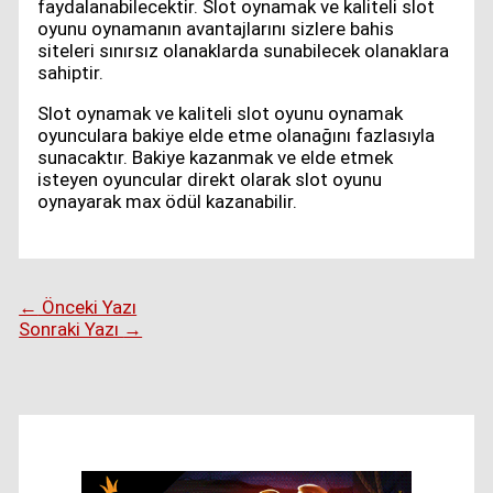
faydalanabilecektir. Slot oynamak ve kaliteli slot
oyunu oynamanın avantajlarını sizlere bahis
siteleri sınırsız olanaklarda sunabilecek olanaklara
sahiptir.
Slot oynamak ve kaliteli slot oyunu oynamak
oyunculara bakiye elde etme olanağını fazlasıyla
sunacaktır. Bakiye kazanmak ve elde etmek
isteyen oyuncular direkt olarak slot oyunu
oynayarak max ödül kazanabilir.
←
Önceki Yazı
Sonraki Yazı
→