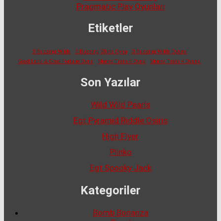
Pragmatic Play Oyunları
Etiketler
3 Buzzing Wilds
3 Buzzing Wilds Oyna
3 Buzzing Wilds Oyunu
Good Luck & Good Fortune Oyna
Money Train 4 Oyna
Money Train 4 Oyunu
Son Yazılar
Wild Wild Pearls
Egt Pyramid Riddle Osiris
High Flyer
Plinko
Egt Spooky Jack
Kategoriler
Bomb Bonanza