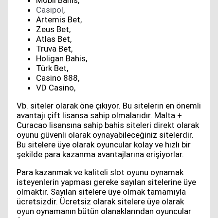
Casipol
,
Artemis Bet,
Zeus Bet,
Atlas Bet,
Truva Bet,
Holigan Bahis,
Türk Bet,
Casino 888,
VD Casino,
Vb. siteler olarak öne çıkıyor. Bu sitelerin en önemli
avantajı çift lisansa sahip olmalarıdır. Malta +
Curacao lisansına sahip bahis siteleri direkt olarak
oyunu güvenli olarak oynayabileceğiniz sitelerdir.
Bu sitelere üye olarak oyuncular kolay ve hızlı bir
şekilde para kazanma avantajlarına erişiyorlar.
Para kazanmak ve kaliteli slot oyunu oynamak
isteyenlerin yapması gereke sayılan sitelerine üye
olmaktır. Sayılan sitelere üye olmak tamamıyla
ücretsizdir. Ücretsiz olarak sitelere üye olarak
oyun oynamanın bütün olanaklarından oyuncular