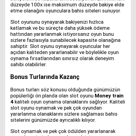
düzeyde 100x ise maksimum düzeyde bakiye elde
etme olanağını oyunculara bahis siteleri sunuyor.
Slot oyununu oynayarak bakiyenizi hızlıca
katlamak ve bu süreçte daha yüksek ödeme
hattından yararlanmak istiyorsanız oyun bunu
sizlere fazlasıyla sunabilecek kapasite olanağına
sahiptir. Slot oyunu oynayarak oyuncular her
açıdan kaliteden yararlanabilir ve böylelikle oyun
oynama fırsatlarından sınırsız olarak deneyim
sahibi olabilirler.
Bonus Turlarında Kazanç
Bonus turları söz konusu olduğunda günümüzün
popülerliği ön planda olan slot oyunu
Money train
4
kaliteli oyun oynama olanaklarını sağlıyor. Kaliteli
slot oyunu oynamak ve pek çok oyundan
yararlanma olanaklarını sizlere sağlaması bahis
sitelerini günümüzde ayrıcalıklı kılıyor.
Slot oynamak ve pek çok ödülden yararlanarak