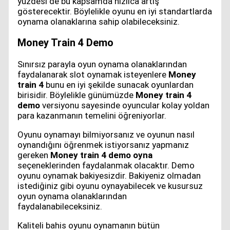
yüzdesi de bu kapsamda hızlıca artış
gösterecektir. Böylelikle oyunu en iyi standartlarda
oynama olanaklarına sahip olabileceksiniz.
Money Train 4 Demo
Sınırsız parayla oyun oynama olanaklarından
faydalanarak slot oynamak isteyenlere
Money
train 4
bunu en iyi şekilde sunacak oyunlardan
birisidir. Böylelikle günümüzde
Money train 4
demo
versiyonu sayesinde oyuncular kolay yoldan
para kazanmanın temelini öğreniyorlar.
Oyunu oynamayı bilmiyorsanız ve oyunun nasıl
oynandığını öğrenmek istiyorsanız yapmanız
gereken
Money train 4 demo oyna
seçeneklerinden faydalanmak olacaktır. Demo
oyunu oynamak bakiyesizdir. Bakiyeniz olmadan
istediğiniz gibi oyunu oynayabilecek ve kusursuz
oyun oynama olanaklarından
faydalanabileceksiniz.
Kaliteli bahis oyunu oynamanın bütün