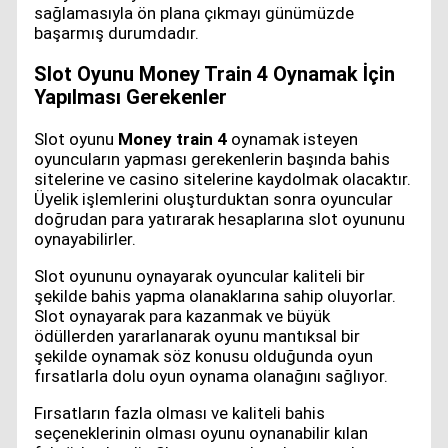
sağlamasıyla ön plana çıkmayı günümüzde
başarmış durumdadır.
Slot Oyunu Money Train 4 Oynamak İçin
Yapılması Gerekenler
Slot oyunu
Money train 4
oynamak isteyen
oyuncuların yapması gerekenlerin başında bahis
sitelerine ve casino sitelerine kaydolmak olacaktır.
Üyelik işlemlerini oluşturduktan sonra oyuncular
doğrudan para yatırarak hesaplarına slot oyununu
oynayabilirler.
Slot oyununu oynayarak oyuncular kaliteli bir
şekilde bahis yapma olanaklarına sahip oluyorlar.
Slot oynayarak para kazanmak ve büyük
ödüllerden yararlanarak oyunu mantıksal bir
şekilde oynamak söz konusu olduğunda oyun
fırsatlarla dolu oyun oynama olanağını sağlıyor.
Fırsatların fazla olması ve kaliteli bahis
seçeneklerinin olması oyunu oynanabilir kılan