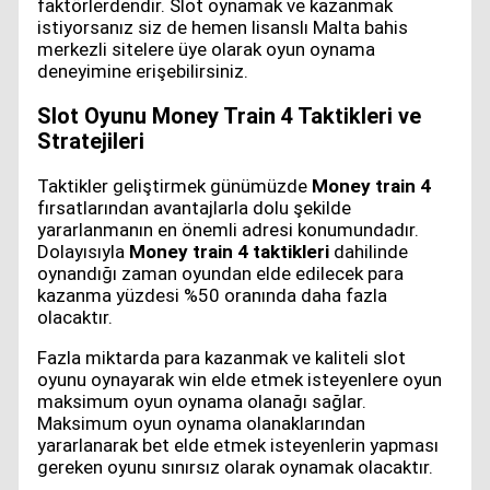
faktörlerdendir. Slot oynamak ve kazanmak
istiyorsanız siz de hemen lisanslı Malta bahis
merkezli sitelere üye olarak oyun oynama
deneyimine erişebilirsiniz.
Slot Oyunu Money Train 4 Taktikleri ve
Stratejileri
Taktikler geliştirmek günümüzde
Money train 4
fırsatlarından avantajlarla dolu şekilde
yararlanmanın en önemli adresi konumundadır.
Dolayısıyla
Money train 4 taktikleri
dahilinde
oynandığı zaman oyundan elde edilecek para
kazanma yüzdesi %50 oranında daha fazla
olacaktır.
Fazla miktarda para kazanmak ve kaliteli slot
oyunu oynayarak win elde etmek isteyenlere oyun
maksimum oyun oynama olanağı sağlar.
Maksimum oyun oynama olanaklarından
yararlanarak bet elde etmek isteyenlerin yapması
gereken oyunu sınırsız olarak oynamak olacaktır.