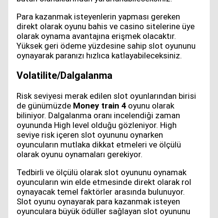
Para kazanmak isteyenlerin yapması gereken
direkt olarak oyunu bahis ve casino sitelerine üye
olarak oynama avantajına erişmek olacaktır.
Yüksek geri ödeme yüzdesine sahip slot oyununu
oynayarak paranızı hızlıca katlayabileceksiniz.
Volatilite/Dalgalanma
Risk seviyesi merak edilen slot oyunlarından birisi
de günümüzde
Money train 4
oyunu olarak
biliniyor. Dalgalanma oranı incelendiği zaman
oyununda High level olduğu gözleniyor. High
seviye risk içeren slot oyununu oynarken
oyuncuların mutlaka dikkat etmeleri ve ölçülü
olarak oyunu oynamaları gerekiyor.
Tedbirli ve ölçülü olarak slot oyununu oynamak
oyuncuların win elde etmesinde direkt olarak rol
oynayacak temel faktörler arasında bulunuyor.
Slot oyunu oynayarak para kazanmak isteyen
oyunculara büyük ödüller sağlayan slot oyununu