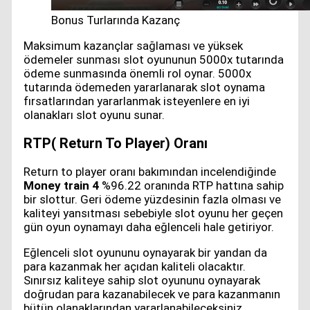
Bonus Turlarında Kazanç
Maksimum kazançlar sağlaması ve yüksek
ödemeler sunması slot oyununun 5000x tutarında
ödeme sunmasında önemli rol oynar. 5000x
tutarında ödemeden yararlanarak slot oynama
fırsatlarından yararlanmak isteyenlere en iyi
olanakları slot oyunu sunar.
RTP( Return To Player) Oranı
Return to player oranı bakımından incelendiğinde
Money train 4
%96.22 oranında RTP hattına sahip
bir slottur. Geri ödeme yüzdesinin fazla olması ve
kaliteyi yansıtması sebebiyle slot oyunu her geçen
gün oyun oynamayı daha eğlenceli hale getiriyor.
Eğlenceli slot oyununu oynayarak bir yandan da
para kazanmak her açıdan kaliteli olacaktır.
Sınırsız kaliteye sahip slot oyununu oynayarak
doğrudan para kazanabilecek ve para kazanmanın
bütün olanaklarından yararlanabileceksiniz.