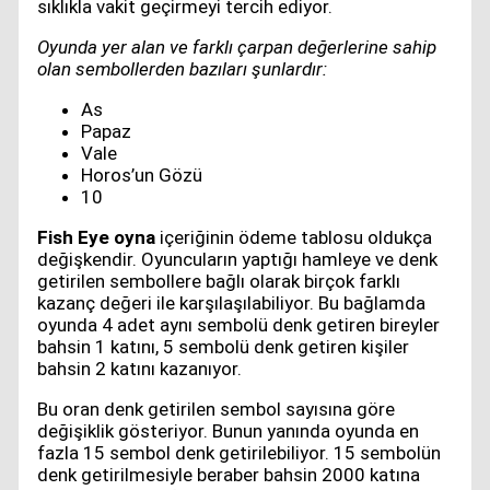
sıklıkla vakit geçirmeyi tercih ediyor.
Oyunda yer alan ve farklı çarpan değerlerine sahip
olan sembollerden bazıları şunlardır:
As
Papaz
Vale
Horos’un Gözü
10
Fish Eye oyna
içeriğinin ödeme tablosu oldukça
değişkendir. Oyuncuların yaptığı hamleye ve denk
getirilen sembollere bağlı olarak birçok farklı
kazanç değeri ile karşılaşılabiliyor. Bu bağlamda
oyunda 4 adet aynı sembolü denk getiren bireyler
bahsin 1 katını, 5 sembolü denk getiren kişiler
bahsin 2 katını kazanıyor.
Bu oran denk getirilen sembol sayısına göre
değişiklik gösteriyor. Bunun yanında oyunda en
fazla 15 sembol denk getirilebiliyor. 15 sembolün
denk getirilmesiyle beraber bahsin 2000 katına