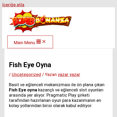
İçeriğe atla
Main Menu
Fish Eye Oyna
/
Uncategorized
/ Yazan
yazar yazar
Basit ve eğlenceli mekanizması ile ön plana çıkan
Fish Eye oyna
kazançlı ve eğlenceli slot oyunları
arasında yer alıyor. Pragmatic Play şirketi
tarafından hazırlanan oyun para kazanmanın en
kolay yollarından birisi olarak kabul ediliyor.