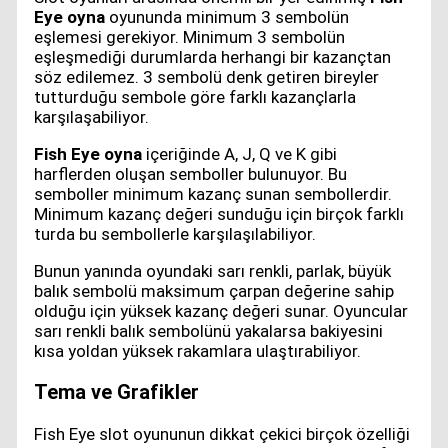
Eye oyna
oyununda minimum 3 sembolün
eşlemesi gerekiyor. Minimum 3 sembolün
eşleşmediği durumlarda herhangi bir kazançtan
söz edilemez. 3 sembolü denk getiren bireyler
tutturduğu sembole göre farklı kazançlarla
karşılaşabiliyor.
Fish Eye oyna
içeriğinde A, J, Q ve K gibi
harflerden oluşan semboller bulunuyor. Bu
semboller minimum kazanç sunan sembollerdir.
Minimum kazanç değeri sunduğu için birçok farklı
turda bu sembollerle karşılaşılabiliyor.
Bunun yanında oyundaki sarı renkli, parlak, büyük
balık sembolü maksimum çarpan değerine sahip
olduğu için yüksek kazanç değeri sunar. Oyuncular
sarı renkli balık sembolünü yakalarsa bakiyesini
kısa yoldan yüksek rakamlara ulaştırabiliyor.
Tema ve Grafikler
Fish Eye slot oyununun dikkat çekici birçok özelliği