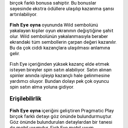
birçok farklı bonusa sahiptir. Bu bonuslar
sayesinde ekstra ödüllere ulaşılıp kazanma şansı
artırılabiliyor.
Fish Eye oyna
oyununda Wild sembolünü
yakalayan kişiler oyun ekranının değiştiğine şahit
olur. Wild sembolünün yakalanmasıyla beraber
ekrandaki tüm sembollerin çarpan değeri kazanılır.
Bu da çok ciddi kazançlara ulaşılması anlamına
gelir.
Fish Eye içeriğinden yüksek kazanç elde etmek
isteyen bireyler spin satın alabiliyor. Satın alınan
spinler anında işleyip kazançlı hale gelinmesine
yardımcı oluyor. Bundan dolayı pek çok oyuncu
spin satın alma yoluna gidiyor.
Erişilebilirlik
Fish Eye oyna
içeriğini geliştiren Pragmatic Play
birçok farklı detayı göz önünde bulundurmuştur.
Göz önünde bulundurulan detaylardan bir tanesi
de mobil uyumdur. Fish Eye mobil uyum