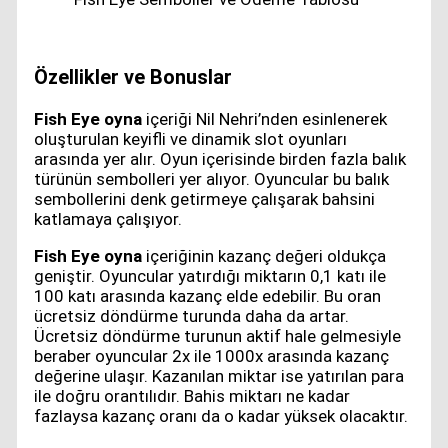
Özellikler ve Bonuslar
Fish Eye oyna
içeriği Nil Nehri’nden esinlenerek
oluşturulan keyifli ve dinamik slot oyunları
arasında yer alır. Oyun içerisinde birden fazla balık
türünün sembolleri yer alıyor. Oyuncular bu balık
sembollerini denk getirmeye çalışarak bahsini
katlamaya çalışıyor.
Fish Eye oyna
içeriğinin kazanç değeri oldukça
geniştir. Oyuncular yatırdığı miktarın 0,1 katı ile
100 katı arasında kazanç elde edebilir. Bu oran
ücretsiz döndürme turunda daha da artar.
Ücretsiz döndürme turunun aktif hale gelmesiyle
beraber oyuncular 2x ile 1000x arasında kazanç
değerine ulaşır. Kazanılan miktar ise yatırılan para
ile doğru orantılıdır. Bahis miktarı ne kadar
fazlaysa kazanç oranı da o kadar yüksek olacaktır.