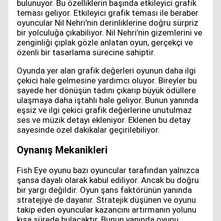
bulunuyor. Bu özelliklerin başında etkileyici grafik
teması geliyor. Etkileyici grafik teması ile beraber
oyuncular Nil Nehri’nin derinliklerine doğru sürpriz
bir yolculuğa çıkabiliyor. Nil Nehri’nin gizemlerini ve
zenginliği çıplak gözle anlatan oyun, gerçekçi ve
özenli bir tasarlama sürecine sahiptir.
Oyunda yer alan grafik değerleri oyunun daha ilgi
çekici hale gelmesine yardımcı oluyor. Bireyler bu
sayede her dönüşün tadını çıkarıp büyük ödüllere
ulaşmaya daha iştahlı hale geliyor. Bunun yanında
eşsiz ve ilgi çekici grafik değerlerine unutulmaz
ses ve müzik detayı ekleniyor. Eklenen bu detay
sayesinde özel dakikalar geçirilebiliyor.
Oynanış Mekanikleri
Fish Eye oyunu bazı oyuncular tarafından yalnızca
şansa dayalı olarak kabul ediliyor. Ancak bu doğru
bir yargı değildir. Oyun şans faktörünün yanında
stratejiye de dayanır. Stratejik düşünen ve oyunu
takip eden oyuncular kazancını artırmanın yolunu
kısa sürede bulacaktır. Bunun yanında oyunu