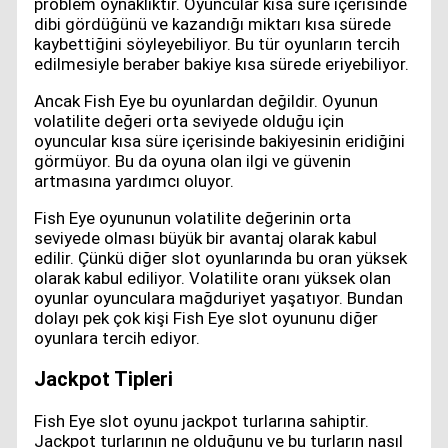
problem oynaklıktır. Oyuncular kısa süre içerisinde
dibi gördüğünü ve kazandığı miktarı kısa sürede
kaybettiğini söyleyebiliyor. Bu tür oyunların tercih
edilmesiyle beraber bakiye kısa sürede eriyebiliyor.
Ancak Fish Eye bu oyunlardan değildir. Oyunun
volatilite değeri orta seviyede olduğu için
oyuncular kısa süre içerisinde bakiyesinin eridiğini
görmüyor. Bu da oyuna olan ilgi ve güvenin
artmasına yardımcı oluyor.
Fish Eye oyununun volatilite değerinin orta
seviyede olması büyük bir avantaj olarak kabul
edilir. Çünkü diğer slot oyunlarında bu oran yüksek
olarak kabul ediliyor. Volatilite oranı yüksek olan
oyunlar oyunculara mağduriyet yaşatıyor. Bundan
dolayı pek çok kişi Fish Eye slot oyununu diğer
oyunlara tercih ediyor.
Jackpot Tipleri
Fish Eye slot oyunu jackpot turlarına sahiptir.
Jackpot turlarının ne olduğunu ve bu turların nasıl