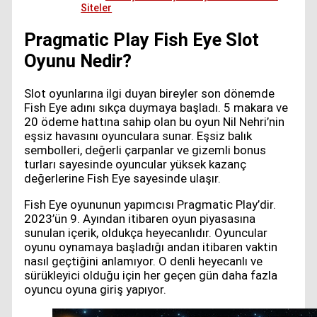
Siteler
Pragmatic Play Fish Eye Slot
Oyunu Nedir?
Slot oyunlarına ilgi duyan bireyler son dönemde
Fish Eye adını sıkça duymaya başladı. 5 makara ve
20 ödeme hattına sahip olan bu oyun Nil Nehri’nin
eşsiz havasını oyunculara sunar. Eşsiz balık
sembolleri, değerli çarpanlar ve gizemli bonus
turları sayesinde oyuncular yüksek kazanç
değerlerine Fish Eye sayesinde ulaşır.
Fish Eye oyununun yapımcısı Pragmatic Play’dir.
2023’ün 9. Ayından itibaren oyun piyasasına
sunulan içerik, oldukça heyecanlıdır. Oyuncular
oyunu oynamaya başladığı andan itibaren vaktin
nasıl geçtiğini anlamıyor. O denli heyecanlı ve
sürükleyici olduğu için her geçen gün daha fazla
oyuncu oyuna giriş yapıyor.