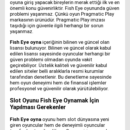
oyuna giriş yapacak bireylerin merak ettiği ilk ve en
önemli konu güvenirliktir. Fish Eye oyununda güven
problemi yaşanmaz. Çünkü oyun Pragmatic Play
markasının ürünüdür. Pragmatic Play imzası
taşıdığı için güvenle ilgili herhangi bir sorun
yaşanmaz.
Fish Eye oyna
içeriğinin bilinen ve güncel olan
lisansı bulunuyor. Bilinen ve güncel olarak kabul
edilen lisansı sayesinde oyuncular herhangi bir
güven problemi olmadan oyunda vakit
geçirebiliyor. Üstelik kaliteli ve güvenilir kabul
edilen siteler belli aralıklarla resmi kurumlar
tarafından denetlenir. Bu denetleme sayesinde
hem oyun deneyimi hem de finansal işlemler
profesyonel ve güvenilir olarak yürütülebiliyor.
Slot Oyunu Fish Eye Oynamak İçin
Yapılması Gerekenler
Fish Eye oyna
oyunu hem slot dünyasına yeni
giren oyuncular hem de deneyimli oyuncular