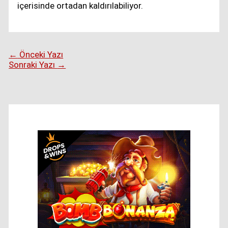
içerisinde ortadan kaldırılabiliyor.
←
Önceki Yazı
Sonraki Yazı
→